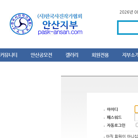
2026년 
커뮤니티
안산공모전
갤러리
회원전용
지부소
아이디
패스워드
자동로그인
아직 회원이 아니